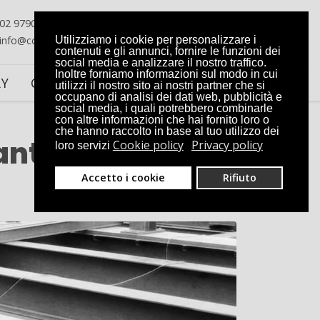
02 9790384
info@costruzionicolombo.com
Utilizziamo i cookie per personalizzare i
contenuti e gli annunci, fornire le funzioni dei
social media e analizzare il nostro traffico.
Inoltre forniamo informazioni sul modo in cui
RY
CONTATTI
utilizzi il nostro sito ai nostri partner che si
occupano di analisi dei dati web, pubblicità e
social media, i quali potrebbero combinarle
con altre informazioni che hai fornito loro o
che hanno raccolto in base al tuo utilizzo dei
anton Ticino:
Cookie policy
Privacy policy
loro servizi
Accetto i cookie
Rifiuto