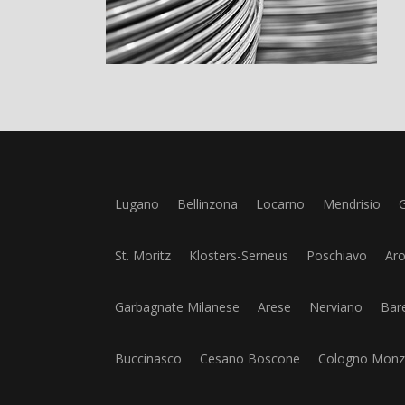
Lugano
Bellinzona
Locarno
Mendrisio
G
St. Moritz
Klosters-Serneus
Poschiavo
Ar
Garbagnate Milanese
Arese
Nerviano
Bar
Buccinasco
Cesano Boscone
Cologno Monz