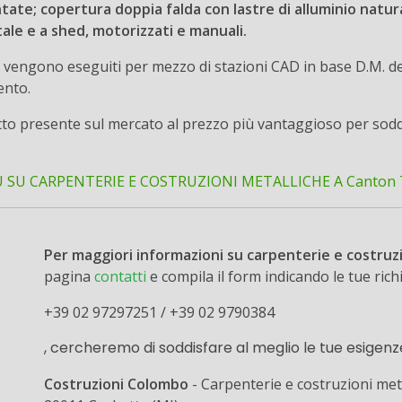
ate; copertura doppia falda con lastre di alluminio natura
ale e a shed, motorizzati e manuali.
ure vengono eseguiti per mezzo di stazioni CAD in base D.M. d
ento.
otto presente sul mercato al prezzo più vantaggioso per soddi
U SU CARPENTERIE E COSTRUZIONI METALLICHE A Canton Ti
Per maggiori informazioni su carpenterie e costruz
pagina
contatti
e compila il form indicando le tue ric
+39 02 97297251 / +39 02 9790384
, cercheremo di soddisfare al meglio le tue esigenz
Costruzioni Colombo
- Carpenterie e costruzioni met