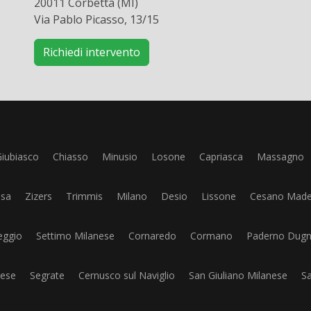
20011 Corbetta (MI)
Via Pablo Picasso, 13/15
Richiedi intervento
iubiasco
Chiasso
Minusio
Losone
Capriasca
Massagno
osa
Zizers
Trimmis
Milano
Desio
Lissone
Cesano Made
eggio
Settimo Milanese
Cornaredo
Cormano
Paderno Dug
ese
Segrate
Cernusco sul Naviglio
San Giuliano Milanese
S