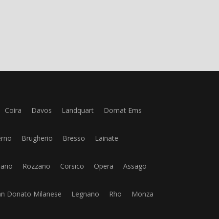
Coira
Davos
Landquart
Domat Ems
rno
Brugherio
Bresso
Lainate
nano
Rozzano
Corsico
Opera
Assago
an Donato Milanese
Legnano
Rho
Monza