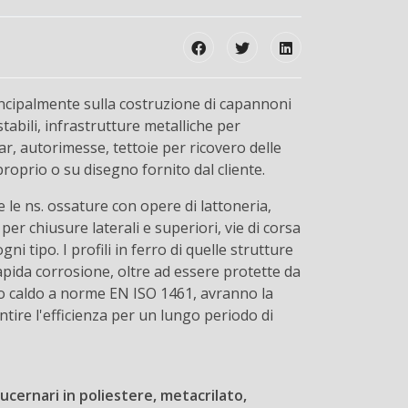
incipalmente sulla costruzione di capannoni
stabili, infrastrutture metalliche per
ngar, autorimesse, tettoie per ricovero delle
proprio o su disegno fornito dal cliente.
le ns. ossature con opere di lattoneria,
per chiusure laterali e superiori, vie di corsa
i tipo. I profili in ferro di quelle strutture
apida corrosione, oltre ad essere protette da
no caldo a norme EN ISO 1461, avranno la
ire l'efficienza per un lungo periodo di
lucernari in poliestere, metacrilato,