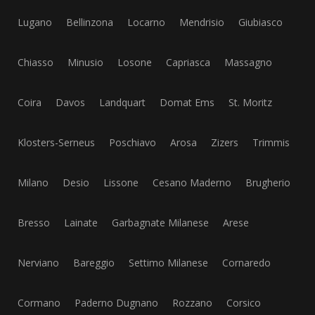
Lugano
Bellinzona
Locarno
Mendrisio
Giubiasco
Chiasso
Minusio
Losone
Capriasca
Massagno
Coira
Davos
Landquart
Domat Ems
St. Moritz
Klosters-Serneus
Poschiavo
Arosa
Zizers
Trimmis
Milano
Desio
Lissone
Cesano Maderno
Brugherio
Bresso
Lainate
Garbagnate Milanese
Arese
Nerviano
Bareggio
Settimo Milanese
Cornaredo
Cormano
Paderno Dugnano
Rozzano
Corsico