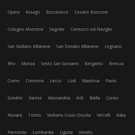
Opera
Assago
Buccinasco
Cesano Boscone
Cologno Monzese
Segrate
Cernusco sul Naviglio
San Giuliano Milanese
San Donato Milanese
Legnano
Rho
Monza
Sesto San Giovanni
Bergamo
Brescia
Como
Cremona
Lecco
Lodi
Mantova
Pavia
Sondrio
Varese
Alessandria
Asti
Biella
Cuneo
Novara
Torino
Verbano-Cusio-Ossola
Vercelli
Italia
Piemonte
Lombardia
Liguria
Veneto