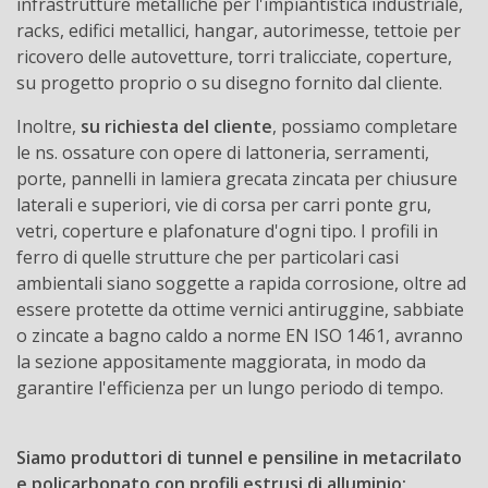
infrastrutture metalliche per l'impiantistica industriale,
racks, edifici metallici, hangar, autorimesse, tettoie per
ricovero delle autovetture, torri tralicciate, coperture,
su progetto proprio o su disegno fornito dal cliente.
Inoltre,
su richiesta del cliente
, possiamo completare
le ns. ossature con opere di lattoneria, serramenti,
porte, pannelli in lamiera grecata zincata per chiusure
laterali e superiori, vie di corsa per carri ponte gru,
vetri, coperture e plafonature d'ogni tipo. I profili in
ferro di quelle strutture che per particolari casi
ambientali siano soggette a rapida corrosione, oltre ad
essere protette da ottime vernici antiruggine, sabbiate
o zincate a bagno caldo a norme EN ISO 1461, avranno
la sezione appositamente maggiorata, in modo da
garantire l'efficienza per un lungo periodo di tempo.
Siamo produttori di tunnel e pensiline in metacrilato
e policarbonato con profili estrusi di alluminio;