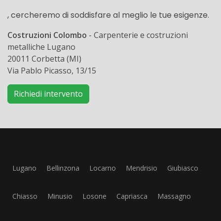
, cercheremo di soddisfare al meglio le tue esigenze.
Costruzioni Colombo
- Carpenterie e costruzioni
metalliche Lugano
20011 Corbetta (MI)
Via Pablo Picasso, 13/15
Richiedi intervento
Lugano
Bellinzona
Locarno
Mendrisio
Giubiasco
Chiasso
Minusio
Losone
Capriasca
Massagno