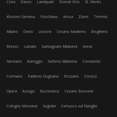
Coira
Davos
Landquart
Domat Ems
St. Moritz
Klosters-Serneus
Poschiavo
Arosa
Zizers
Trimmis
Milano
Desio
Lissone
Cesano Maderno
Brugherio
Bresso
Lainate
Garbagnate Milanese
Arese
Nerviano
Bareggio
Settimo Milanese
Cornaredo
Cormano
Paderno Dugnano
Rozzano
Corsico
Opera
Assago
Buccinasco
Cesano Boscone
Cologno Monzese
Segrate
Cernusco sul Naviglio